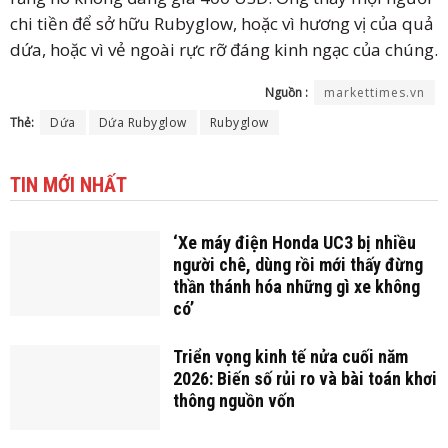
chi tiền để sở hữu Rubyglow, hoặc vì hương vị của quả
dứa, hoặc vì vẻ ngoài rực rỡ đáng kinh ngạc của chúng.
Nguồn :
markettimes.vn
Thẻ:
Dứa
Dứa Rubyglow
Rubyglow
TIN MỚI NHẤT
‘Xe máy điện Honda UC3 bị nhiều
người chê, dùng rồi mới thấy đừng
thần thánh hóa những gì xe không
có’
Triển vọng kinh tế nửa cuối năm
2026: Biến số rủi ro và bài toán khơi
thông nguồn vốn