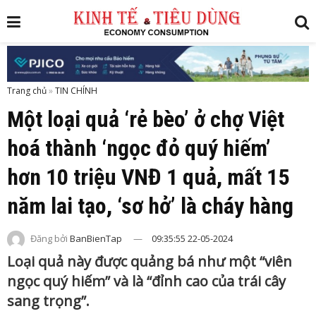
Trang chủ
»
Một loại quả ‘rẻ bèo’ ở chợ Việt
hoá thành ‘ngọc đỏ quý hiếm’
hơn 10 triệu VNĐ 1 quả, mất 15
năm lai tạo, ‘sơ hở’ là cháy hàng
Đăng bởi
BanBienTap
09:35:55 22-05-2024
Loại quả này được quảng bá như một “viên
ngọc quý hiếm” và là “đỉnh cao của trái cây
sang trọng”.