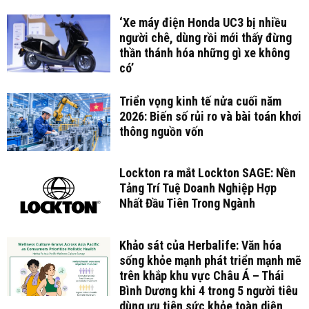
‘Xe máy điện Honda UC3 bị nhiều
người chê, dùng rồi mới thấy đừng
thần thánh hóa những gì xe không
có’
Triển vọng kinh tế nửa cuối năm
2026: Biến số rủi ro và bài toán khơi
thông nguồn vốn
Lockton ra mắt Lockton SAGE: Nền
Tảng Trí Tuệ Doanh Nghiệp Hợp
Nhất Đầu Tiên Trong Ngành
Khảo sát của Herbalife: Văn hóa
sống khỏe mạnh phát triển mạnh mẽ
trên khắp khu vực Châu Á – Thái
Bình Dương khi 4 trong 5 người tiêu
dùng ưu tiên sức khỏe toàn diện