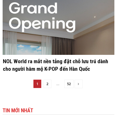
NOL World ra mắt nền tảng đặt chỗ lưu trú dành
cho người hâm mộ K-POP đến Hàn Quốc
1
2
…
52
TIN MỚI NHẤT