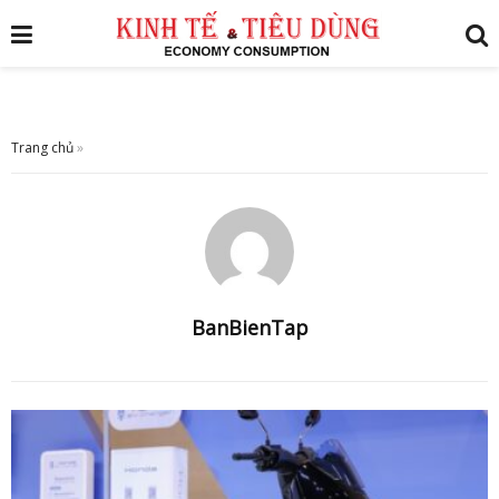
Trang chủ
»
BanBienTap