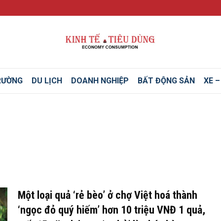
RƯỜNG
DU LỊCH
DOANH NGHIỆP
BẤT ĐỘNG SẢN
XE 
Một loại quả ‘rẻ bèo’ ở chợ Việt hoá thành
‘ngọc đỏ quý hiếm’ hơn 10 triệu VNĐ 1 quả,