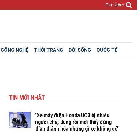
– CÔNG NGHỆ
THỜI TRANG
ĐỜI SỐNG
QUỐC TẾ
TIN MỚI NHẤT
‘Xe máy điện Honda UC3 bị nhiều
người chê, dùng rồi mới thấy đừng
thần thánh hóa những gì xe không có’