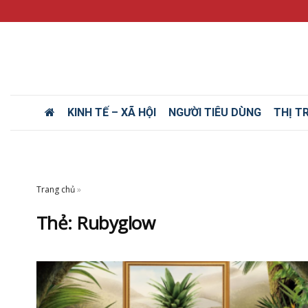
KINH TẾ – XÃ HỘI
NGƯỜI TIÊU DÙNG
THỊ T
Trang chủ
»
Thẻ:
Rubyglow