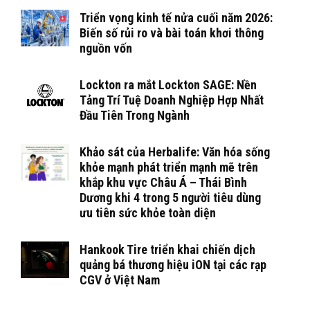
Triển vọng kinh tế nửa cuối năm 2026:
Biến số rủi ro và bài toán khơi thông
nguồn vốn
Lockton ra mắt Lockton SAGE: Nền
Tảng Trí Tuệ Doanh Nghiệp Hợp Nhất
Đầu Tiên Trong Ngành
Khảo sát của Herbalife: Văn hóa sống
khỏe mạnh phát triển mạnh mẽ trên
khắp khu vực Châu Á – Thái Bình
Dương khi 4 trong 5 người tiêu dùng
ưu tiên sức khỏe toàn diện
Hankook Tire triển khai chiến dịch
quảng bá thương hiệu iON tại các rạp
CGV ở Việt Nam