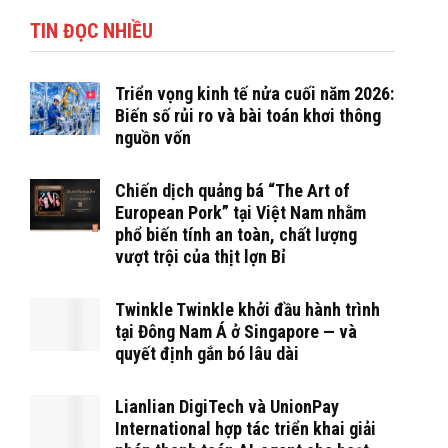
TIN ĐỌC NHIỀU
Triển vọng kinh tế nửa cuối năm 2026:
Biến số rủi ro và bài toán khơi thông
nguồn vốn
Chiến dịch quảng bá “The Art of
European Pork” tại Việt Nam nhằm
phổ biến tính an toàn, chất lượng
vượt trội của thịt lợn Bỉ
Twinkle Twinkle khởi đầu hành trình
tại Đông Nam Á ở Singapore — và
quyết định gắn bó lâu dài
Lianlian DigiTech và UnionPay
International hợp tác triển khai giải