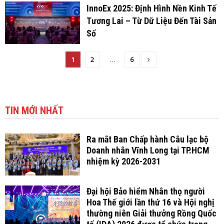
InnoEx 2025: Định Hình Nền Kinh Tế
Tương Lai – Từ Dữ Liệu Đến Tài Sản
Số
1
2
…
6
TIN MỚI NHẤT
Ra mắt Ban Chấp hành Câu lạc bộ
Doanh nhân Vĩnh Long tại TP.HCM
nhiệm kỳ 2026-2031
Đại hội Bảo hiểm Nhân thọ người
Hoa Thế giới lần thứ 16 và Hội nghị
thường niên Giải thưởng Rồng Quốc