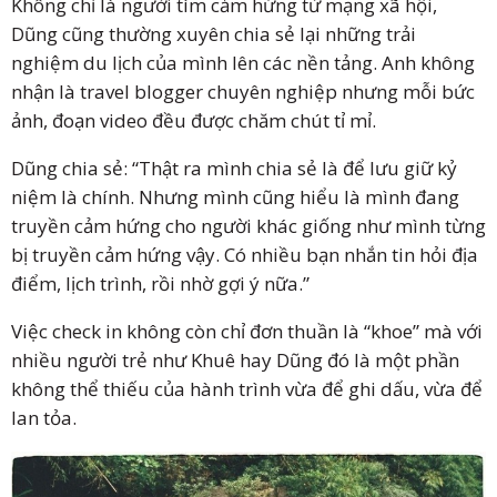
Không chỉ là người tìm cảm hứng từ mạng xã hội,
Dũng cũng thường xuyên chia sẻ lại những trải
nghiệm du lịch của mình lên các nền tảng. Anh không
nhận là travel blogger chuyên nghiệp nhưng mỗi bức
ảnh, đoạn video đều được chăm chút tỉ mỉ.
Dũng chia sẻ: “Thật ra mình chia sẻ là để lưu giữ kỷ
niệm là chính. Nhưng mình cũng hiểu là mình đang
truyền cảm hứng cho người khác giống như mình từng
bị truyền cảm hứng vậy. Có nhiều bạn nhắn tin hỏi địa
điểm, lịch trình, rồi nhờ gợi ý nữa.”
Việc check in không còn chỉ đơn thuần là “khoe” mà với
nhiều người trẻ như Khuê hay Dũng đó là một phần
không thể thiếu của hành trình vừa để ghi dấu, vừa để
lan tỏa.