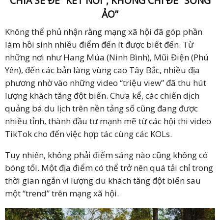
CHIA SẺ ĐỂ “KẾT NỐI”, KHÔNG CHỈ ĐỂ “SỐNG
ẢO”
Không thể phủ nhận rằng mạng xã hội đã góp phần
làm hồi sinh nhiều điểm đến ít được biết đến. Từ
những nơi như Hang Múa (Ninh Bình), Mũi Điện (Phú
Yên), đến các bản làng vùng cao Tây Bắc, nhiều địa
phương nhờ vào những video “triệu view” đã thu hút
lượng khách tăng đột biến. Chưa kể, các chiến dịch
quảng bá du lịch trên nền tảng số cũng đang được
nhiều tỉnh, thành đầu tư mạnh mẽ từ các hội thi video
TikTok cho đến việc hợp tác cùng các KOLs.
Tuy nhiên, không phải điểm sáng nào cũng không có
bóng tối. Một địa điểm có thể trở nên quá tải chỉ trong
thời gian ngắn vì lượng du khách tăng đột biến sau
một “trend” trên mạng xã hội.