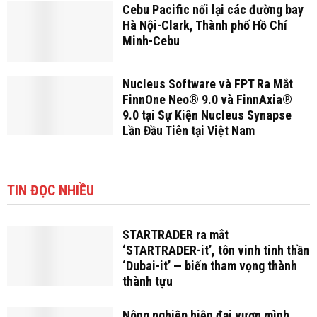
Cebu Pacific nối lại các đường bay
Hà Nội-Clark, Thành phố Hồ Chí
Minh-Cebu
Nucleus Software và FPT Ra Mắt
FinnOne Neo® 9.0 và FinnAxia®
9.0 tại Sự Kiện Nucleus Synapse
Lần Đầu Tiên tại Việt Nam
TIN ĐỌC NHIỀU
STARTRADER ra mắt
‘STARTRADER-it’, tôn vinh tinh thần
‘Dubai-it’ — biến tham vọng thành
thành tựu
Nông nghiệp hiện đại vươn mình