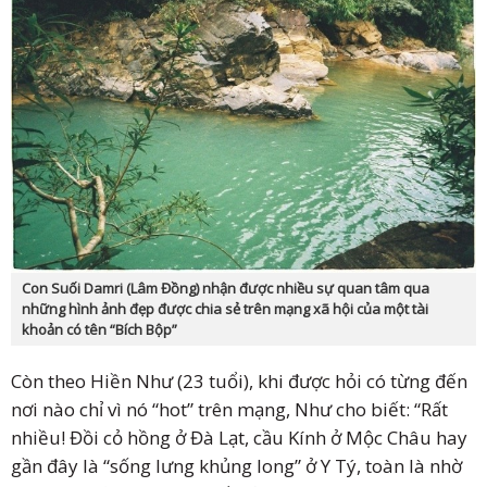
Con Suối Damri (Lâm Đồng) nhận được nhiều sự quan tâm qua
những hình ảnh đẹp được chia sẻ trên mạng xã hội của một tài
khoản có tên “Bích Bộp”
Còn theo Hiền Như (23 tuổi), khi được hỏi có từng đến
nơi nào chỉ vì nó “hot” trên mạng, Như cho biết: “Rất
nhiều! Đồi cỏ hồng ở Đà Lạt, cầu Kính ở Mộc Châu hay
gần đây là “sống lưng khủng long” ở Y Tý, toàn là nhờ