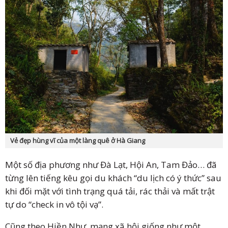
Vẻ đẹp hùng vĩ của một làng quê ở Hà Giang
Một số địa phương như Đà Lạt, Hội An, Tam Đảo… đã
từng lên tiếng kêu gọi du khách “du lịch có ý thức” sau
khi đối mặt với tình trạng quá tải, rác thải và mất trật
tự do “check in vô tội vạ”.
Cũng theo Hiền Như, mạng xã hội giống như một