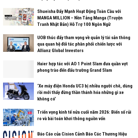
Shueisha Đẩy Mạnh Hoạt Động Toàn Cầu với
MANGA MILLION – Nền Tảng Manga (Truyện
Tranh Nhật Bản) Hỗ Trợ 100 Ngôn Ngữ
UOB thúc đẩy tham vọng về quản lý tài sản thông
qua quan hệ đối tác phân phối chiến lược với
Allianz Global Investors
Haier hợp tác với AO 1 Point Slam đưa quần vợt
phong trào đến đấu trường Grand Slam
‘Xe máy điện Honda UC3 bị nhiều người chê, dùng
rồi mới thấy đừng thần thánh hóa những gì xe
không có’
Triển vọng kinh tế nửa cuối năm 2026: Biến số rủi
ro và bài toán khơi thông nguồn vốn
Báo Cáo của Cision Cảnh Báo Các Thương Hiệu