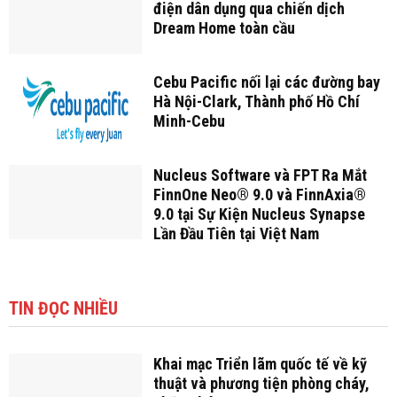
điện dân dụng qua chiến dịch
Dream Home toàn cầu
Cebu Pacific nối lại các đường bay
Hà Nội-Clark, Thành phố Hồ Chí
Minh-Cebu
Nucleus Software và FPT Ra Mắt
FinnOne Neo® 9.0 và FinnAxia®
9.0 tại Sự Kiện Nucleus Synapse
Lần Đầu Tiên tại Việt Nam
TIN ĐỌC NHIỀU
Khai mạc Triển lãm quốc tế về kỹ
thuật và phương tiện phòng cháy,