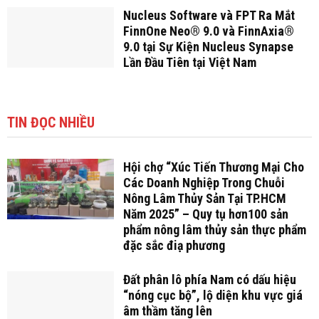
Nucleus Software và FPT Ra Mắt
FinnOne Neo® 9.0 và FinnAxia®
9.0 tại Sự Kiện Nucleus Synapse
Lần Đầu Tiên tại Việt Nam
TIN ĐỌC NHIỀU
Hội chợ “Xúc Tiến Thương Mại Cho
Các Doanh Nghiệp Trong Chuỗi
Nông Lâm Thủy Sản Tại TP.HCM
Năm 2025” – Quy tụ hơn100 sản
phẩm nông lâm thủy sản thực phẩm
đặc sắc điạ phương
Đất phân lô phía Nam có dấu hiệu
“nóng cục bộ”, lộ diện khu vực giá
âm thầm tăng lên