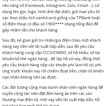
nền tảng số (Facebook, Instagram, Zalo, Email…), sử
dụng tên gọi, logo, hình ảnh đại diện, giả mạo yếu tố
xác thực (dấu tích xanh/cam) giống của TPBank hoặc
số điện thoại có đầu số 1900**** (dạng tổng đài) để
gây nhầm lẫn cho khách hàng.
Sau đó, kẻ gian gửi tin nhắn/gọi điện chào mời khách
hàng vay tiền với lãi suất hấp dẫn, sau đó yêu cầu
khách hàng cung cấp CCCD/CMND, sổ hộ khẩu, số tài
khoản/số thẻ ngân hàng…để lập hồ sơ vay, đồng thời
yêu cầu khách hàng nộp các khoản phí làm hồ sơ, phí
ứng trước khoản vay rồi chiếm đoạt tiền, chặn số khiến
nạn nhân không liên lạc được.
Các đối tượng cũng mạo danh nhân viên ngân hàng để
tuyển cộng tác viên đặt đơn hàng ảo trên các sàn
thương mại điện tử, mời vay vốn lãi suất hấp dẫn, hỗ
trợ nâng hạn mức thẻ tín dụng…