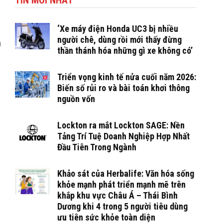
TIN MỚI NHẤT
‘Xe máy điện Honda UC3 bị nhiều
người chê, dùng rồi mới thấy đừng
n
thần thánh hóa những gì xe không có’
Triển vọng kinh tế nửa cuối năm 2026:
Biến số rủi ro và bài toán khơi thông
nguồn vốn
Lockton ra mắt Lockton SAGE: Nền
Tảng Trí Tuệ Doanh Nghiệp Hợp Nhất
Đầu Tiên Trong Ngành
Khảo sát của Herbalife: Văn hóa sống
khỏe mạnh phát triển mạnh mẽ trên
khắp khu vực Châu Á – Thái Bình
Dương khi 4 trong 5 người tiêu dùng
ưu tiên sức khỏe toàn diện