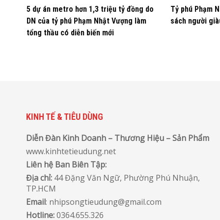
5 dự án metro hơn 1,3 triệu tỷ đồng do
Tỷ phú Phạm N
DN của tỷ phú Phạm Nhật Vượng làm
sách người gi
tổng thầu có diễn biến mới
KINH TẾ & TIÊU DÙNG
Diễn Đàn Kinh Doanh – Thương Hiệu – Sản Phẩm
www.kinhtetieudung.net
Liên hệ Ban Biên Tập:
Địa chỉ:
44 Đặng Văn Ngữ, Phường Phú Nhuận,
TP
.
HCM
Email
: nhipsongtieudung@gmail.com
Hotline:
0364.655.326