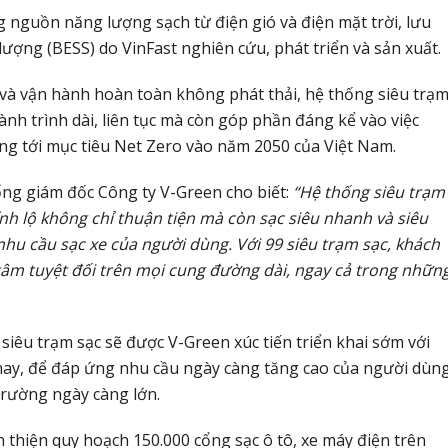
g nguồn năng lượng sạch từ điện gió và điện mặt trời, lưu
lượng (BESS) do VinFast nghiên cứu, phát triển và sản xuất.
i và vận hành hoàn toàn không phát thải, hệ thống siêu trạ
nh trình dài, liên tục mà còn góp phần đáng kể vào việc
ng tới mục tiêu Net Zero vào năm 2050 của Việt Nam.
ng giám đốc Công ty V-Green cho biết:
“Hệ thống siêu trạm
tỉnh lộ không chỉ thuận tiện mà còn sạc siêu nhanh và siêu
nhu cầu sạc xe của người dùng. Với 99 siêu trạm sạc, khách
tâm tuyệt đối trên mọi cung đường dài, ngay cả trong nhữn
 siêu trạm sạc sẽ được V-Green xúc tiến triển khai sớm với
nay, để đáp ứng nhu cầu ngày càng tăng cao của người dùn
 trường ngày càng lớn.
thiện quy hoạch 150.000 cổng sạc ô tô, xe máy điện trên