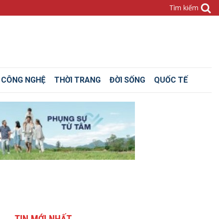
– CÔNG NGHỆ
THỜI TRANG
ĐỜI SỐNG
QUỐC TẾ