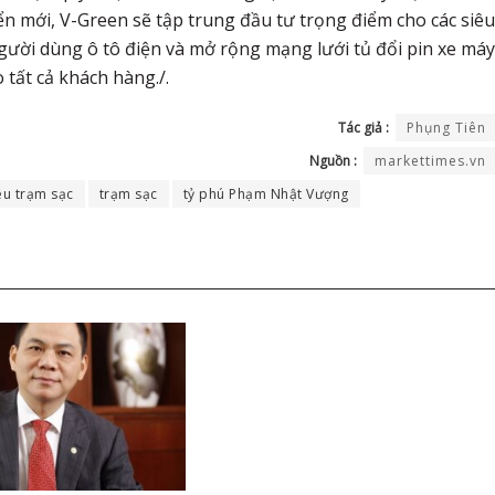
ển mới, V-Green sẽ tập trung đầu tư trọng điểm cho các siêu
gười dùng ô tô điện và mở rộng mạng lưới tủ đổi pin xe máy
 tất cả khách hàng./.
Tác giả :
Phụng Tiên
Nguồn :
markettimes.vn
êu trạm sạc
trạm sạc
tỷ phú Phạm Nhật Vượng