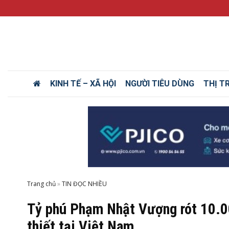
KINH TẾ – XÃ HỘI
NGƯỜI TIÊU DÙNG
THỊ T
Trang chủ
»
Tỷ phú Phạm Nhật Vượng rót 10.00
thiết tại Việt Nam