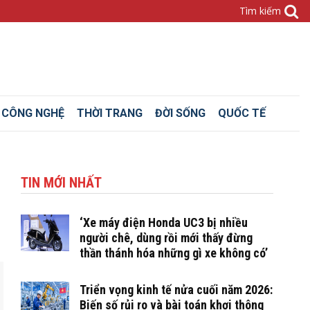
– CÔNG NGHỆ
THỜI TRANG
ĐỜI SỐNG
QUỐC TẾ
TIN MỚI NHẤT
‘Xe máy điện Honda UC3 bị nhiều
người chê, dùng rồi mới thấy đừng
thần thánh hóa những gì xe không có’
Triển vọng kinh tế nửa cuối năm 2026:
Biến số rủi ro và bài toán khơi thông