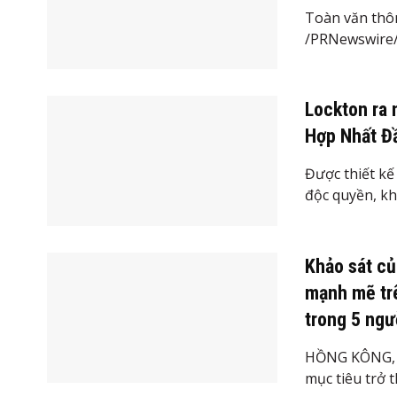
Toàn văn thô
/PRNewswire/ 
Lockton ra 
Hợp Nhất Đ
Được thiết kế
độc quyền, kh
Khảo sát củ
mạnh mẽ trê
trong 5 ngư
HỒNG KÔNG, n
mục tiêu trở t