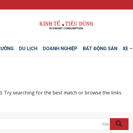
RƯỜNG
DU LỊCH
DOANH NGHIỆP
BẤT ĐỘNG SẢN
XE 
. Try searching for the best match or browse the links