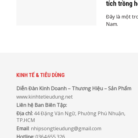
tích trồng 
Đây là một tr
Nam.
KINH TẾ & TIÊU DÙNG
Diễn Đàn Kinh Doanh – Thương Hiệu – Sản Phẩm
www.kinhtetieudung.net
Liên hệ Ban Biên Tập:
Địa chỉ:
44 Đặng Văn Ngữ, Phường Phú Nhuận,
TP
.
HCM
Email
: nhipsongtieudung@gmail.com
Hotline:
0364.655.326