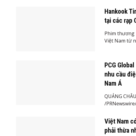
Hankook Tir
tại các rạp
Phim thương h
Việt Nam từ ng
PCG Global 
nhu cầu điệ
Nam Á
QUẢNG CHÂU, 
/PRNewswire/ 
Việt Nam có
phải thừa n