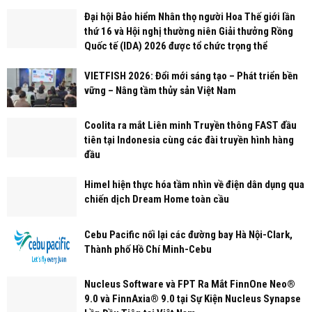
Đại hội Bảo hiểm Nhân thọ người Hoa Thế giới lần
thứ 16 và Hội nghị thường niên Giải thưởng Rồng
Quốc tế (IDA) 2026 được tổ chức trọng thể
VIETFISH 2026: Đổi mới sáng tạo – Phát triển bền
vững – Nâng tầm thủy sản Việt Nam
Coolita ra mắt Liên minh Truyền thông FAST đầu
tiên tại Indonesia cùng các đài truyền hình hàng
đầu
Himel hiện thực hóa tầm nhìn về điện dân dụng qua
chiến dịch Dream Home toàn cầu
Cebu Pacific nối lại các đường bay Hà Nội-Clark,
Thành phố Hồ Chí Minh-Cebu
Nucleus Software và FPT Ra Mắt FinnOne Neo®
9.0 và FinnAxia® 9.0 tại Sự Kiện Nucleus Synapse