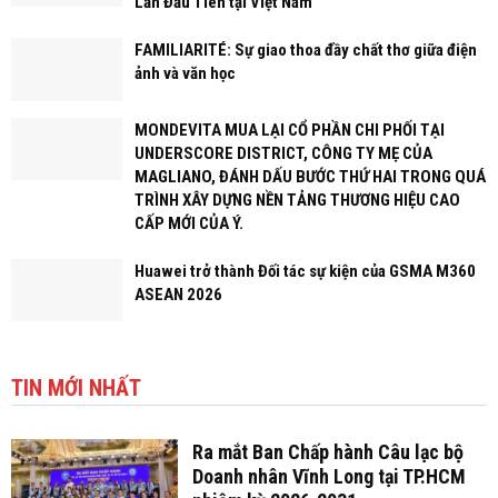
Lần Đầu Tiên tại Việt Nam
FAMILIARITÉ: Sự giao thoa đầy chất thơ giữa điện
ảnh và văn học
MONDEVITA MUA LẠI CỔ PHẦN CHI PHỐI TẠI
UNDERSCORE DISTRICT, CÔNG TY MẸ CỦA
MAGLIANO, ĐÁNH DẤU BƯỚC THỨ HAI TRONG QUÁ
TRÌNH XÂY DỰNG NỀN TẢNG THƯƠNG HIỆU CAO
CẤP MỚI CỦA Ý.
Huawei trở thành Đối tác sự kiện của GSMA M360
ASEAN 2026
TIN MỚI NHẤT
Ra mắt Ban Chấp hành Câu lạc bộ
Doanh nhân Vĩnh Long tại TP.HCM