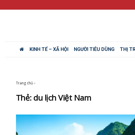
KINH TẾ – XÃ HỘI
NGƯỜI TIÊU DÙNG
THỊ T
Trang chủ
»
Thẻ:
du lịch Việt Nam