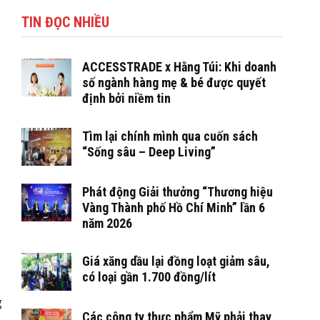
TIN ĐỌC NHIỀU
ACCESSTRADE x Hằng Túi: Khi doanh
số ngành hàng mẹ & bé được quyết
định bởi niềm tin
Tìm lại chính mình qua cuốn sách
“Sống sâu – Deep Living”
Phát động Giải thưởng “Thương hiệu
Vàng Thành phố Hồ Chí Minh” lần 6
năm 2026
Giá xăng dầu lại đồng loạt giảm sâu,
có loại gần 1.700 đồng/lít
g
Các công ty thực phẩm Mỹ phải thay