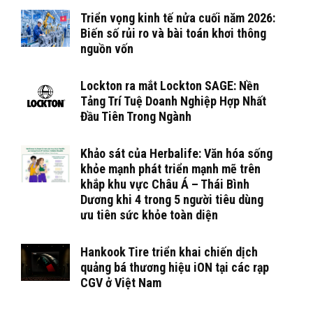
Triển vọng kinh tế nửa cuối năm 2026:
Biến số rủi ro và bài toán khơi thông
nguồn vốn
Lockton ra mắt Lockton SAGE: Nền
Tảng Trí Tuệ Doanh Nghiệp Hợp Nhất
Đầu Tiên Trong Ngành
Khảo sát của Herbalife: Văn hóa sống
khỏe mạnh phát triển mạnh mẽ trên
khắp khu vực Châu Á – Thái Bình
Dương khi 4 trong 5 người tiêu dùng
ưu tiên sức khỏe toàn diện
Hankook Tire triển khai chiến dịch
quảng bá thương hiệu iON tại các rạp
CGV ở Việt Nam