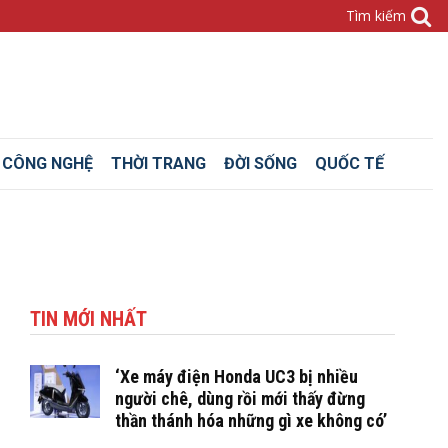
– CÔNG NGHỆ
THỜI TRANG
ĐỜI SỐNG
QUỐC TẾ
TIN MỚI NHẤT
‘Xe máy điện Honda UC3 bị nhiều
người chê, dùng rồi mới thấy đừng
thần thánh hóa những gì xe không có’