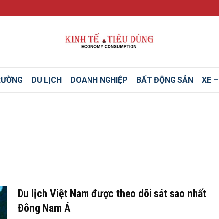
RƯỜNG
DU LỊCH
DOANH NGHIỆP
BẤT ĐỘNG SẢN
XE 
Du lịch Việt Nam được theo dõi sát sao nhất
Đông Nam Á