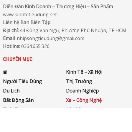
Diễn Đàn Kinh Doanh – Thương Hiệu – Sản Phẩm
www.kinhtetieudung.net
Liên hệ Ban Biên Tập:
Địa chỉ:
44 Đặng Văn Ngữ, Phường Phú Nhuận, TP
.
HCM
Email
: nhipsongtieudung@gmail.com
Hotline:
0364.655.326
CHUYÊN MỤC
Kinh Tế – Xã Hội
Người Tiêu Dùng
Thị Trường
Du Lịch
Doanh Nghiệp
Bất Động Sản
Xe – Công Nghệ
Thời Trang
Đời Sống
QUỐC TẾ