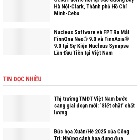
Hà Nội-Clark, Thành phố Hồ Chí
Minh-Cebu
Nucleus Software và FPT Ra Mắt
FinnOne Neo® 9.0 và FinnAxia®
9.0 tại Sự Kiện Nucleus Synapse
Lần Đầu Tiên tại Việt Nam
TIN ĐỌC NHIỀU
Thị trường TMĐT Việt Nam bước
sang giai đoạn mới: ‘Siết chặt’ chất
lượng
Bức họa Xuân/Hè 2025 của Công
Trí: Những cánh hoa đung đưa