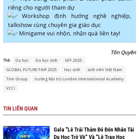
riêng cho người tham dự
Workshop định hướng nghề nghiệp,
talkshow cùng chuyên gia giáo dục
Minigame vui nhộn, nhận quà liền tay!
Tôn Quyên
Thẻ:
Du học
Du học sinh
GFF 2025
GLOBAL FUTURE FAIR 2025
Học sinh
sinh viên Việt Nam
Tiim Group
trường Nội trú London Internationnal Academy
VCCI
TIN
LIÊN QUAN
Gala “Lễ Trải Thảm Đỏ Đón Nhân Tài
Du Học Trở Về” Và “Lễ Trao Học