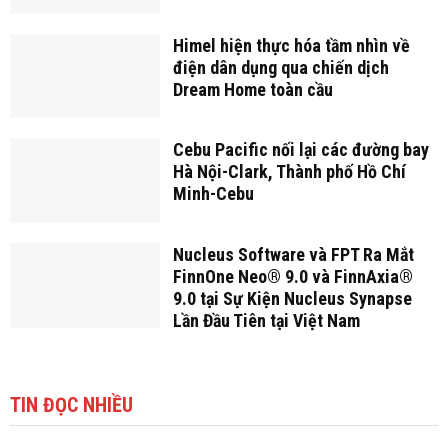
Himel hiện thực hóa tầm nhìn về
điện dân dụng qua chiến dịch
Dream Home toàn cầu
Cebu Pacific nối lại các đường bay
Hà Nội-Clark, Thành phố Hồ Chí
Minh-Cebu
Nucleus Software và FPT Ra Mắt
FinnOne Neo® 9.0 và FinnAxia®
9.0 tại Sự Kiện Nucleus Synapse
Lần Đầu Tiên tại Việt Nam
TIN ĐỌC NHIỀU