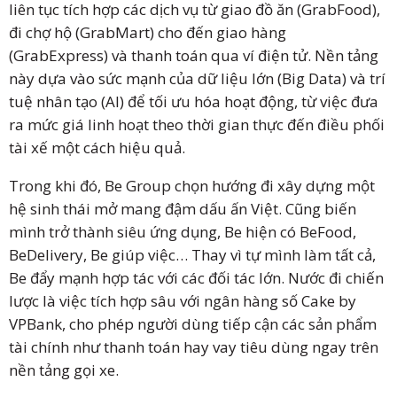
liên tục tích hợp các dịch vụ từ giao đồ ăn (GrabFood),
đi chợ hộ (GrabMart) cho đến giao hàng
(GrabExpress) và thanh toán qua ví điện tử. Nền tảng
này dựa vào sức mạnh của dữ liệu lớn (Big Data) và trí
tuệ nhân tạo (AI) để tối ưu hóa hoạt động, từ việc đưa
ra mức giá linh hoạt theo thời gian thực đến điều phối
tài xế một cách hiệu quả.
Trong khi đó, Be Group chọn hướng đi xây dựng một
hệ sinh thái mở mang đậm dấu ấn Việt. Cũng biến
mình trở thành siêu ứng dụng, Be hiện có BeFood,
BeDelivery, Be giúp việc… Thay vì tự mình làm tất cả,
Be đẩy mạnh hợp tác với các đối tác lớn. Nước đi chiến
lược là việc tích hợp sâu với ngân hàng số Cake by
VPBank, cho phép người dùng tiếp cận các sản phẩm
tài chính như thanh toán hay vay tiêu dùng ngay trên
nền tảng gọi xe.