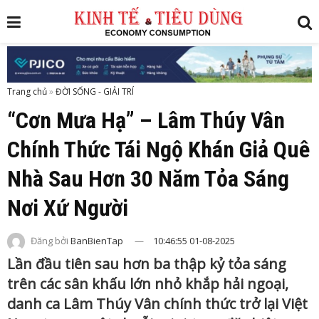
Trang chủ
»
“Cơn Mưa Hạ” – Lâm Thúy Vân
Chính Thức Tái Ngộ Khán Giả Quê
Nhà Sau Hơn 30 Năm Tỏa Sáng
Nơi Xứ Người
Đăng bởi
BanBienTap
10:46:55 01-08-2025
Lần đầu tiên sau hơn ba thập kỷ tỏa sáng
trên các sân khấu lớn nhỏ khắp hải ngoại,
danh ca Lâm Thúy Vân chính thức trở lại Việt