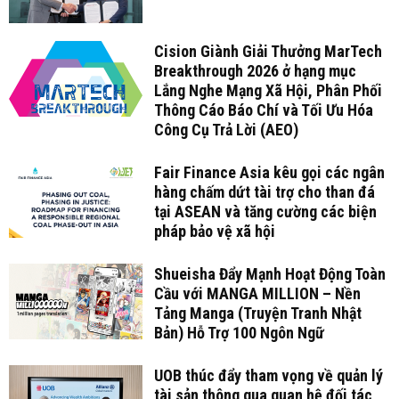
Cision Giành Giải Thưởng MarTech
Breakthrough 2026 ở hạng mục
Lắng Nghe Mạng Xã Hội, Phân Phối
Thông Cáo Báo Chí và Tối Ưu Hóa
Công Cụ Trả Lời (AEO)
Fair Finance Asia kêu gọi các ngân
hàng chấm dứt tài trợ cho than đá
tại ASEAN và tăng cường các biện
pháp bảo vệ xã hội
Shueisha Đẩy Mạnh Hoạt Động Toàn
Cầu với MANGA MILLION – Nền
Tảng Manga (Truyện Tranh Nhật
Bản) Hỗ Trợ 100 Ngôn Ngữ
UOB thúc đẩy tham vọng về quản lý
tài sản thông qua quan hệ đối tác