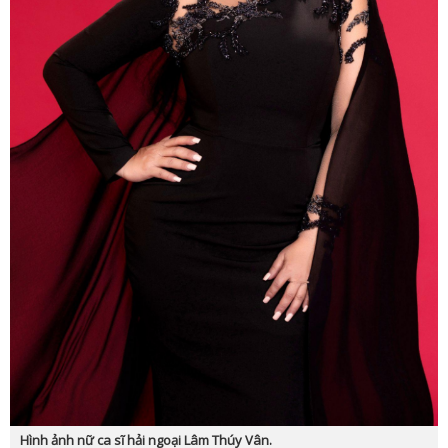
Hình ảnh nữ ca sĩ hải ngoại Lâm Thúy Vân.