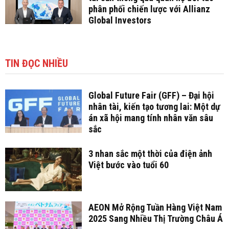
phân phối chiến lược với Allianz
Global Investors
TIN ĐỌC NHIỀU
Global Future Fair (GFF) – Đại hội
nhân tài, kiến tạo tương lai: Một dự
án xã hội mang tính nhân văn sâu
sắc
3 nhan sắc một thời của điện ảnh
Việt bước vào tuổi 60
AEON Mở Rộng Tuần Hàng Việt Nam
2025 Sang Nhiều Thị Trường Châu Á