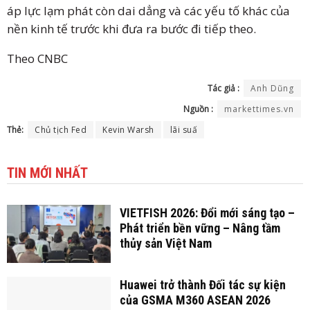
áp lực lạm phát còn dai dẳng và các yếu tố khác của
nền kinh tế trước khi đưa ra bước đi tiếp theo.
Theo CNBC
Tác giả :
Anh Dũng
Nguồn :
markettimes.vn
Thẻ:
Chủ tịch Fed
Kevin Warsh
lãi suấ
TIN MỚI NHẤT
VIETFISH 2026: Đổi mới sáng tạo –
Phát triển bền vững – Nâng tầm
thủy sản Việt Nam
Huawei trở thành Đối tác sự kiện
của GSMA M360 ASEAN 2026