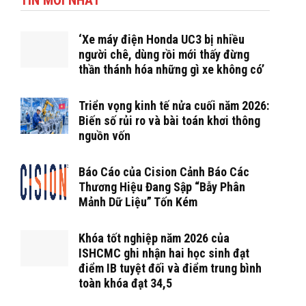
TIN MỚI NHẤT
‘Xe máy điện Honda UC3 bị nhiều
người chê, dùng rồi mới thấy đừng
thần thánh hóa những gì xe không có’
Triển vọng kinh tế nửa cuối năm 2026:
Biến số rủi ro và bài toán khơi thông
nguồn vốn
Báo Cáo của Cision Cảnh Báo Các
Thương Hiệu Đang Sập “Bẫy Phân
Mảnh Dữ Liệu” Tốn Kém
Khóa tốt nghiệp năm 2026 của
ISHCMC ghi nhận hai học sinh đạt
điểm IB tuyệt đối và điểm trung bình
toàn khóa đạt 34,5