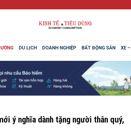
RƯỜNG
DU LỊCH
DOANH NGHIỆP
BẤT ĐỘNG SẢN
XE 
ới ý nghĩa dành tặng người thân quý,