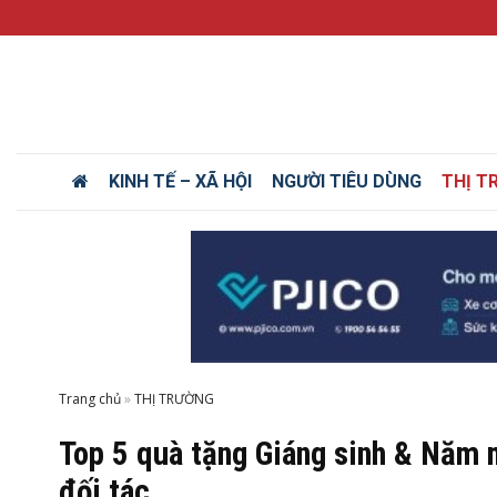
KINH TẾ – XÃ HỘI
NGƯỜI TIÊU DÙNG
THỊ T
Trang chủ
»
Top 5 quà tặng Giáng sinh & Năm m
đối tác