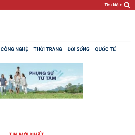
– CÔNG NGHỆ
THỜI TRANG
ĐỜI SỐNG
QUỐC TẾ