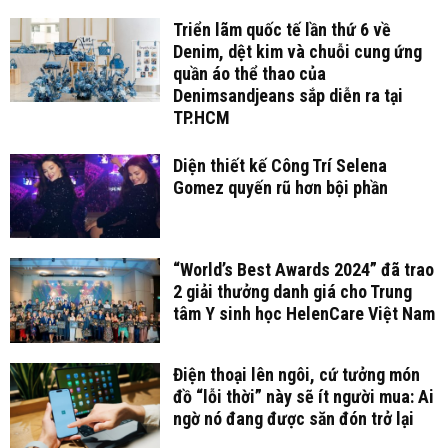
Triển lãm quốc tế lần thứ 6 về
Denim, dệt kim và chuỗi cung ứng
quần áo thể thao của
Denimsandjeans sắp diễn ra tại
TP.HCM
Diện thiết kế Công Trí Selena
Gomez quyến rũ hơn bội phần
“World’s Best Awards 2024” đã trao
2 giải thưởng danh giá cho Trung
tâm Y sinh học HelenCare Việt Nam
Điện thoại lên ngôi, cứ tưởng món
đồ “lỗi thời” này sẽ ít người mua: Ai
ngờ nó đang được săn đón trở lại