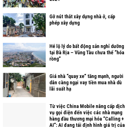
Gỡ nút thắt xây dựng nhà ở, cấp
phép xây dựng
Hé lộ lý do bất động sản nghỉ dưỡng
tại Bà Rịa – Vũng Tàu chưa thể “hóa
rồng”
Giá nhà “quay xe” tăng mạnh, người
dân càng ngại vay tiền mua nhà dù
lãi suất hạ
Từ việc China Mobile nâng cấp dịch
vụ gọi điện đến việc các nhà mạng
hàng đầu thương mại hóa “Calling +
AI”: AI đang tái định hình giá trị của