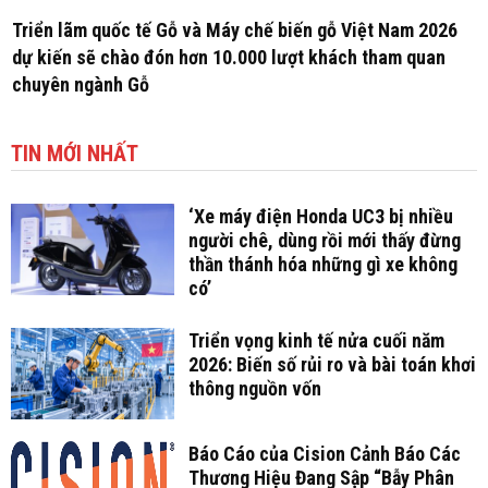
Triển lãm quốc tế Gỗ và Máy chế biến gỗ Việt Nam 2026
dự kiến sẽ chào đón hơn 10.000 lượt khách tham quan
chuyên ngành Gỗ
TIN MỚI NHẤT
‘Xe máy điện Honda UC3 bị nhiều
người chê, dùng rồi mới thấy đừng
thần thánh hóa những gì xe không
có’
Triển vọng kinh tế nửa cuối năm
2026: Biến số rủi ro và bài toán khơi
thông nguồn vốn
Báo Cáo của Cision Cảnh Báo Các
Thương Hiệu Đang Sập “Bẫy Phân