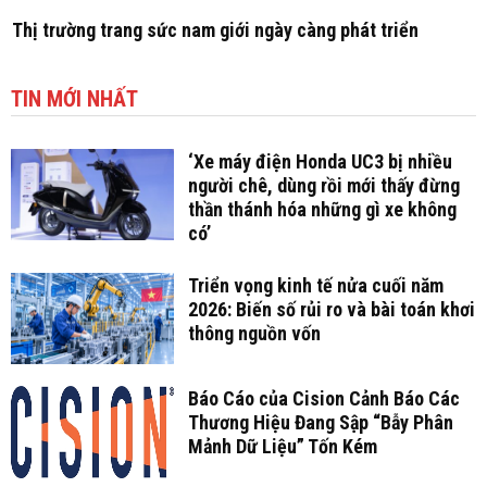
Thị trường trang sức nam giới ngày càng phát triển
TIN MỚI NHẤT
‘Xe máy điện Honda UC3 bị nhiều
người chê, dùng rồi mới thấy đừng
thần thánh hóa những gì xe không
có’
Triển vọng kinh tế nửa cuối năm
2026: Biến số rủi ro và bài toán khơi
thông nguồn vốn
Báo Cáo của Cision Cảnh Báo Các
Thương Hiệu Đang Sập “Bẫy Phân
Mảnh Dữ Liệu” Tốn Kém