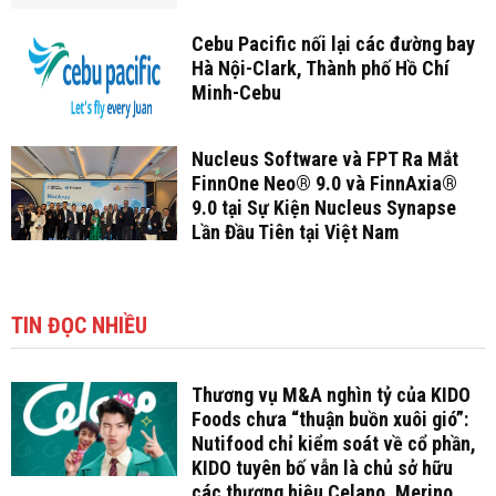
Cebu Pacific nối lại các đường bay
Hà Nội-Clark, Thành phố Hồ Chí
Minh-Cebu
Nucleus Software và FPT Ra Mắt
FinnOne Neo® 9.0 và FinnAxia®
9.0 tại Sự Kiện Nucleus Synapse
Lần Đầu Tiên tại Việt Nam
TIN ĐỌC NHIỀU
Thương vụ M&A nghìn tỷ của KIDO
Foods chưa “thuận buồn xuôi gió”:
Nutifood chỉ kiểm soát về cổ phần,
KIDO tuyên bố vẫn là chủ sở hữu
các thương hiệu Celano, Merino