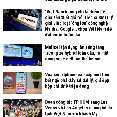
‘Việt Nam không chỉ là điểm đến
của sản xuất giá rẻ’: Tiến sĩ RMIT lý
giải việc loạt ‘ông lớn’ công nghệ
Nvidia, Google… chọn Việt Nam để
đặt cược tương lai
Molicel tận dụng làn sóng tăng
trưởng xe hybrid toàn cầu, ra mắt
công nghệ cell pin thế hệ mới
Vua smartphone cao cấp một thời
bất ngờ phá đáy tại đại lý, giá đập
hộp chỉ từ 9 triệu đồng
Đoàn công tác TP HCM sang Las
Vegas và Los Angeles quảng bá du
lịch Việt Nam với khách Mỹ