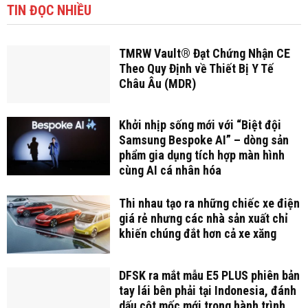
TIN ĐỌC NHIỀU
TMRW Vault® Đạt Chứng Nhận CE
Theo Quy Định về Thiết Bị Y Tế
Châu Âu (MDR)
Khởi nhịp sống mới với “Biệt đội
Samsung Bespoke AI” – dòng sản
phẩm gia dụng tích hợp màn hình
cùng AI cá nhân hóa
Thi nhau tạo ra những chiếc xe điện
giá rẻ nhưng các nhà sản xuất chỉ
khiến chúng đắt hơn cả xe xăng
DFSK ra mắt mẫu E5 PLUS phiên bản
tay lái bên phải tại Indonesia, đánh
dấu cột mốc mới trong hành trình