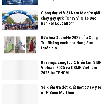
Giảng dạy vì Việt Nam tổ chức giải
chạy gây quỹ: “Chạy Vì Giáo Dục –
Run For Education”
Bức họa Xuân/Hè 2025 của Công
Trí: Những cánh hoa đung đưa
trước gió
Khai mạc cùng lúc 2 triển lãm SIUF
Vietnam 2025 và CBME Vietnam
2025 tại TPHCM
Sẽ kiểm tra đột xuất một cơ sở y tế
ở TP Buôn Ma Thuột