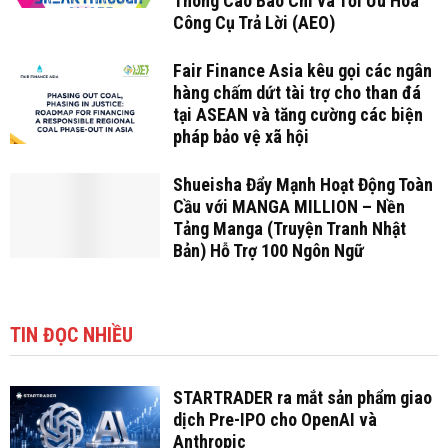
Thông Cáo Báo Chí và Tối Ưu Hóa
Công Cụ Trả Lời (AEO)
Fair Finance Asia kêu gọi các ngân
hàng chấm dứt tài trợ cho than đá
tại ASEAN và tăng cường các biện
pháp bảo vệ xã hội
Shueisha Đẩy Mạnh Hoạt Động Toàn
Cầu với MANGA MILLION – Nền
Tảng Manga (Truyện Tranh Nhật
Bản) Hỗ Trợ 100 Ngôn Ngữ
TIN ĐỌC NHIỀU
STARTRADER ra mắt sản phẩm giao
dịch Pre-IPO cho OpenAI và
Anthropic