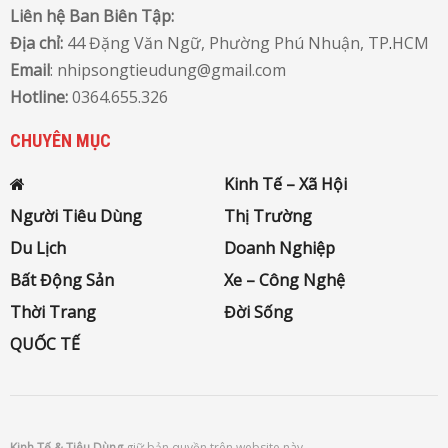
Liên hệ Ban Biên Tập:
Địa chỉ:
44 Đặng Văn Ngữ, Phường Phú Nhuận, TP
.
HCM
Email
: nhipsongtieudung@gmail.com
Hotline:
0364.655.326
CHUYÊN MỤC
Kinh Tế – Xã Hội
Người Tiêu Dùng
Thị Trường
Du Lịch
Doanh Nghiệp
Bất Động Sản
Xe – Công Nghệ
Thời Trang
Đời Sống
QUỐC TẾ
Kinh Tế & Tiêu Dùng
giữ bản quyền trên website này.