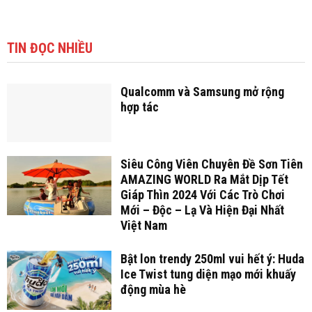
TIN ĐỌC NHIỀU
Qualcomm và Samsung mở rộng
hợp tác
Siêu Công Viên Chuyên Đề Sơn Tiên
AMAZING WORLD Ra Mắt Dịp Tết
Giáp Thìn 2024 Với Các Trò Chơi
Mới – Độc – Lạ Và Hiện Đại Nhất
Việt Nam
Bật lon trendy 250ml vui hết ý: Huda
Ice Twist tung diện mạo mới khuấy
động mùa hè