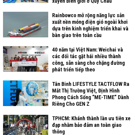
xuyên biên giới ở Quý Châu
Rainbowco mở rộng năng lực sản
xuất nền móng điện gió ngoài khơi
dựa trên kinh nghiệm triển khai và
bàn giao trên toàn cầu
40 năm tại Việt Nam: Weichai và
các đối tác gặt hái nhiều thành
công, sẵn sàng cho chặng đường
phát triển tiếp theo
Tân Binh LIFESTYLE TACTFLOW Ra
Mắt Thị Trường Việt, Định Hình
Phong Cách Sống “ME-TIME” Dành
Riêng Cho GEN Z
TPHCM: Khánh thành làn ưu tiên xe
đạp nhằm bảo đảm an toàn giao
thông