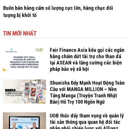
Buôn bán hàng cấm số lượng cực lớn, hàng chục đối
tượng bị khởi tố
TIN MỚI NHẤT
Fair Finance Asia kêu gọi các ngân
hàng chấm dứt tài trợ cho than đá
tại ASEAN và tăng cường các biện
pháp bảo vệ xã hội
Shueisha Đẩy Mạnh Hoạt Động Toàn
Cầu với MANGA MILLION – Nền
Tảng Manga (Truyện Tranh Nhật
Bản) Hỗ Trợ 100 Ngôn Ngữ
UOB thúc đẩy tham vọng về quản lý
tài sản thông qua quan hệ đối tác
phân phối chiến lược với Allianz