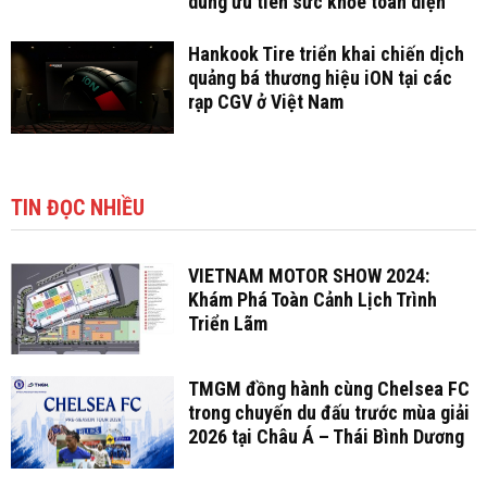
dùng ưu tiên sức khỏe toàn diện
Hankook Tire triển khai chiến dịch
quảng bá thương hiệu iON tại các
rạp CGV ở Việt Nam
TIN ĐỌC NHIỀU
VIETNAM MOTOR SHOW 2024:
Khám Phá Toàn Cảnh Lịch Trình
Triển Lãm
TMGM đồng hành cùng Chelsea FC
trong chuyến du đấu trước mùa giải
2026 tại Châu Á – Thái Bình Dương