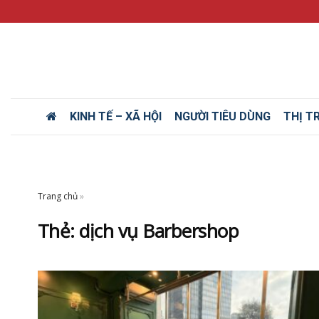
KINH TẾ – XÃ HỘI
NGƯỜI TIÊU DÙNG
THỊ T
Trang chủ
»
Thẻ:
dịch vụ Barbershop