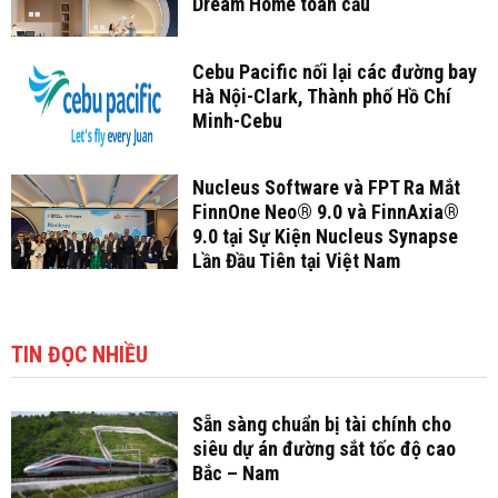
Dream Home toàn cầu
Cebu Pacific nối lại các đường bay
Hà Nội-Clark, Thành phố Hồ Chí
Minh-Cebu
Nucleus Software và FPT Ra Mắt
FinnOne Neo® 9.0 và FinnAxia®
9.0 tại Sự Kiện Nucleus Synapse
Lần Đầu Tiên tại Việt Nam
TIN ĐỌC NHIỀU
Sẵn sàng chuẩn bị tài chính cho
siêu dự án đường sắt tốc độ cao
Bắc – Nam