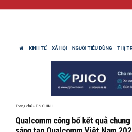
KINH TẾ – XÃ HỘI
NGƯỜI TIÊU DÙNG
THỊ T
Trang chủ
»
Qualcomm công bố kết quả chung 
sáng tạo Qualcomm Việt Nam 20