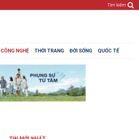
– CÔNG NGHỆ
THỜI TRANG
ĐỜI SỐNG
QUỐC TẾ