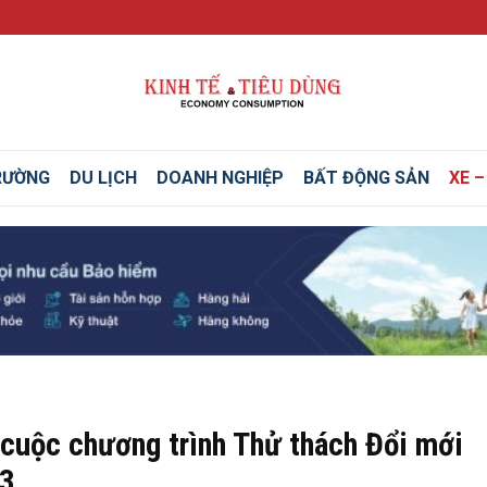
RƯỜNG
DU LỊCH
DOANH NGHIỆP
BẤT ĐỘNG SẢN
XE 
cuộc chương trình Thử thách Đổi mới
23