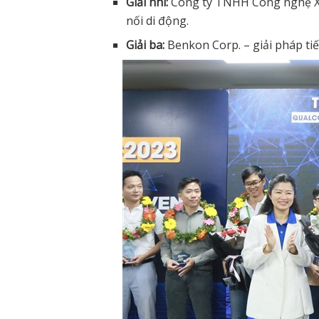
Giải nhì:
Công ty TNHH Công nghệ XB
nối di động.
Giải ba:
Benkon Corp. – giải pháp ti