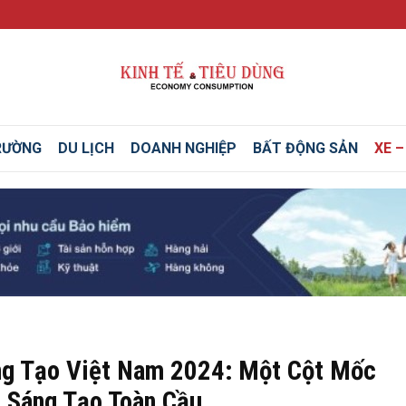
RƯỜNG
DU LỊCH
DOANH NGHIỆP
BẤT ĐỘNG SẢN
XE 
ng Tạo Việt Nam 2024: Một Cột Mốc
i Sáng Tạo Toàn Cầu