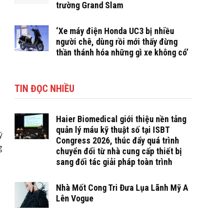
trường Grand Slam
‘Xe máy điện Honda UC3 bị nhiều
người chê, dùng rồi mới thấy đừng
thần thánh hóa những gì xe không có’
TIN ĐỌC NHIỀU
Haier Biomedical giới thiệu nền tảng
quản lý máu kỹ thuật số tại ISBT
ý
Congress 2026, thúc đẩy quá trình
g
chuyển đổi từ nhà cung cấp thiết bị
sang đối tác giải pháp toàn trình
Nhà Mốt Cong Tri Đưa Lụa Lãnh Mỹ A
Lên Vogue