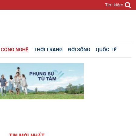
– CÔNG NGHỆ
THỜI TRANG
ĐỜI SỐNG
QUỐC TẾ