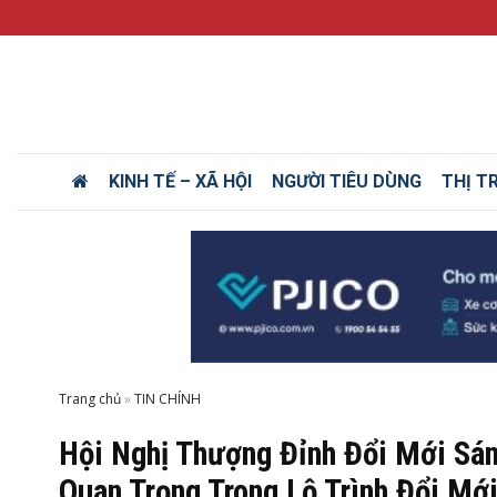
KINH TẾ – XÃ HỘI
NGƯỜI TIÊU DÙNG
THỊ T
Trang chủ
»
Hội Nghị Thượng Đỉnh Đổi Mới Sá
Quan Trọng Trong Lộ Trình Đổi Mớ