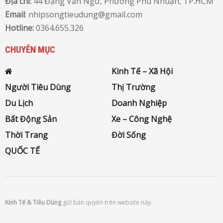
Địa chỉ:
44 Đặng Văn Ngữ, Phường Phú Nhuận, TP
.
HCM
Email
: nhipsongtieudung@gmail.com
Hotline:
0364.655.326
CHUYÊN MỤC
Kinh Tế – Xã Hội
Người Tiêu Dùng
Thị Trường
Du Lịch
Doanh Nghiệp
Bất Động Sản
Xe – Công Nghệ
Thời Trang
Đời Sống
QUỐC TẾ
Kinh Tế & Tiêu Dùng
giữ bản quyền trên website này.