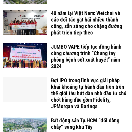
40 năm tại Việt Nam: Weichai và
các đối tác gặt hái nhiều thành
công, sẵn sàng cho chặng đường
phát triển tiếp theo
JUMBO VAPE tiếp tục đồng hành
cùng chương trình “Chung tay
phòng bệnh sốt xuất huyết” năm
2024
Đợt IPO trong lĩnh vực giải pháp
khai khoáng tự hành đầu tiên trên
thế giới thu hút dàn nhà đầu tư chủ
chốt hàng đầu gồm Fidelity,
JPMorgan và Barings
Bất động sản Tp.HCM “đổi dòng
chảy” sang khu Tây